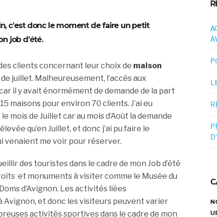
R
in, c’est donc le moment de faire un petit
A
 job d’été.
A
P
des clients concernant leur choix de
maison
e juillet. Malheureusement, l’accès aux
L
car il y avait énormément de demande de la part
15 maisons pour environ 70 clients. J’ai eu
R
e mois de Juillet car au mois d’Août la demande
P
evée qu’en Juillet, et donc j’ai pu faire le
D
i venaient me voir pour réserver.
cueillir des touristes dans le cadre de mon Job d’été
roits
et monuments à visiter comme le Musée du
C
Doms d’Avignon. Les activités liées
à Avignon, et donc les visiteurs peuvent varier
N
mbreuses activités sportives dans le cadre de mon
U