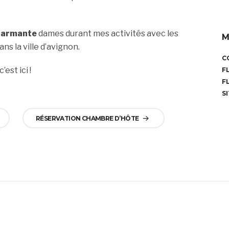
harmante
dames durant mes activités avec les
M
ans la ville d’avignon.
C
c’est ici !
F
F
S
RÉSERVATION CHAMBRE D’HÔTE